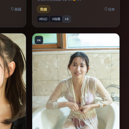
得二刷细品
写交替强化压迫感。既有类型片爽感，也保留
作者表达，口碑潜力不俗。
英国
完结
日本
#科幻
#独播
+
3
CN