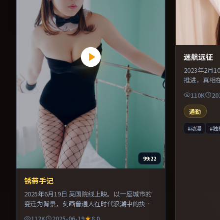
迷航远征
2023年2
推进，真相
镜头语言上
110K
20
压迫感。既
口碑潜力不
通勤
#动漫
#独
99:22
锈带手记
2025年6月19日 英国院线上映。以一座城市的
变迁为背景，刻画普通人在时代浪潮中的抉
择。主演之间的化学反应自然可信，对手戏张
112K
2025-06-19
8.0