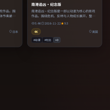
南港追凶·纪念版
视作品，围
南港追凶·纪念版是一部以动漫为核心的影视
体节奏紧
作品，围绕危机、反转与人物成长展开，整体
节奏紧凑，值得推荐观看。
5.4K
2016-11-22
9.5
日本
4K
美国
#动漫
#杜比
+
3