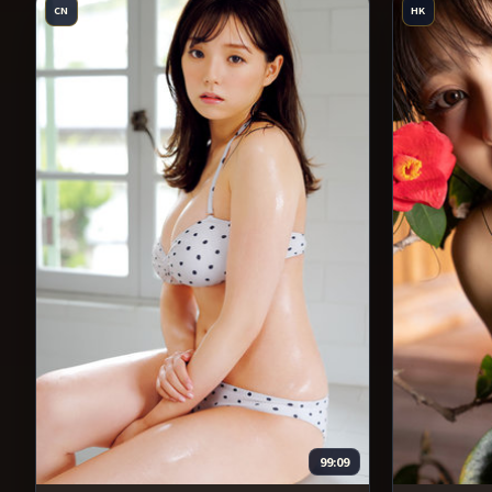
CN
HK
99:09