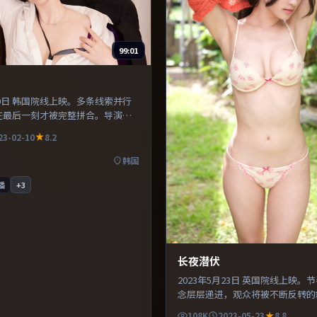
99:01
月10日 韩国院线上映。多条线索并行
在最后一刻才被完整拼合。导演在
大胆实验，长镜头与特写交替强化
23-02-10
8.2
有类型片爽感，也保留作者表达，
俗。
韩国
播
+
3
长夜潜伏
2023年5月23日 英国院线上映。
念层层递进，观众将被不断反转的
美术与服化道还原年代氛围，为人
108K
2023-05-23
8.8