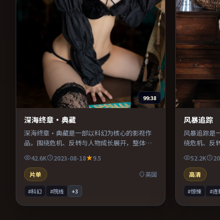
99:38
深海终章·典藏
风暴追踪
深海终章·典藏是一部以科幻为核心的影视作
风暴追踪是
品，围绕危机、反转与人物成长展开，整体节
绕危机、反
奏紧凑，值得推荐观看。
凑，值得推
42.6K
2023-08-18
9.5
52.2K
20
片单
英国
高清
#科幻
#院线
+
3
#惊悚
#连