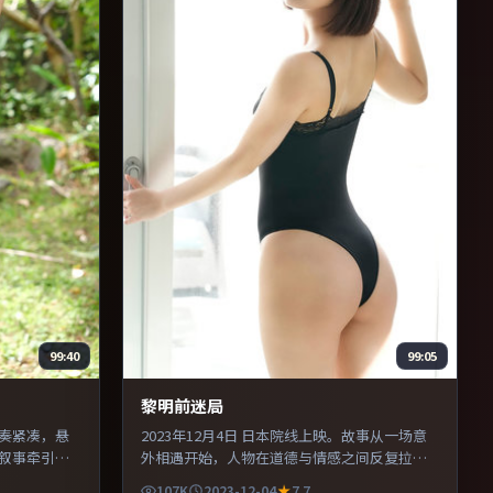
99:40
99:05
黎明前迷局
节奏紧凑，悬
2023年12月4日 日本院线上映。故事从一场意
叙事牵引。
外相遇开始，人物在道德与情感之间反复拉
物动机提供
扯。导演在镜头语言上大胆实验，长镜头与特
107K
2023-12-04
7.7