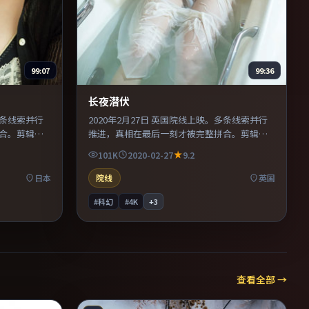
99:07
99:36
长夜潜伏
多条线索并行
2020年2月27日 英国院线上映。多条线索并行
合。剪辑利
推进，真相在最后一刻才被完整拼合。剪辑利
推理的观
落，信息密度高，适合喜欢烧脑与推理的观
101K
2020-02-27
9.2
细品台词与
众。推荐给偏爱群像戏与命运母题的影迷。
日本
院线
英国
#科幻
#4K
+
3
查看全部 →