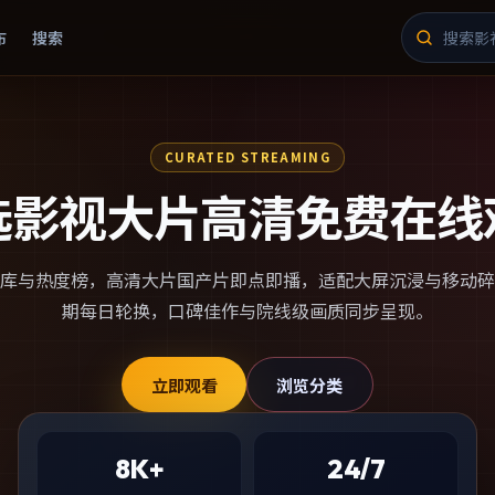
布
搜索
CURATED STREAMING
选影视大片高清免费在线
库与热度榜，
高清大片国产片
即点即播，适配大屏沉浸与移动碎
期每日轮换，口碑佳作与院线级画质同步呈现。
立即观看
浏览分类
8K+
24/7