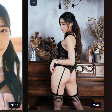
CN
99:30
99:47