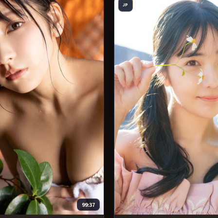
JP
99:37