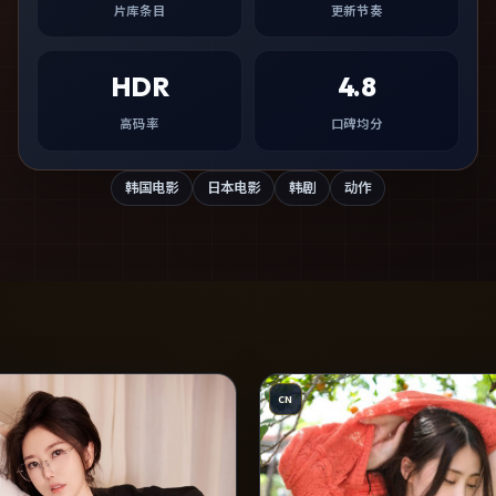
片库条目
更新节奏
HDR
4.8
高码率
口碑均分
韩国电影
日本电影
韩剧
动作
CN