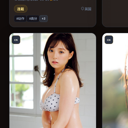
力贯穿全片。片尾留白意味深长，值得二刷细
品台词与构图。
连载
英国
#动作
#高分
+
3
CN
CN