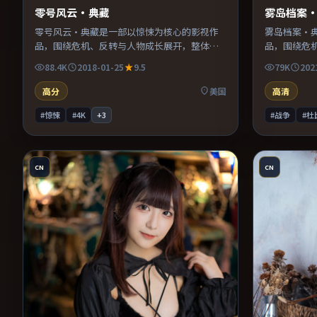
零号风云·典藏
雾岛档案
零号风云·典藏是一部以惊悚为核心的影视作
雾岛档案·
品，围绕危机、反转与人物成长展开，整体节
品，围绕危
奏紧凑，值得推荐观看。
奏紧凑，值
88.4K
2018-01-25
9.5
79K
202
高分
美国
高清
#惊悚
#4K
+
3
#战争
#杜
CN
CN