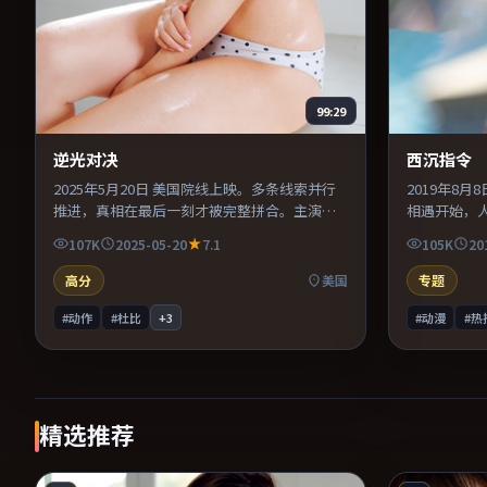
99:29
逆光对决
西沉指令
2025年5月20日 美国院线上映。多条线索并行
2019年8
推进，真相在最后一刻才被完整拼合。主演之
相遇开始，
间的化学反应自然可信，对手戏张力贯穿全
导演在镜头
107K
2025-05-20
7.1
105K
20
片。适合喜欢现实主义题材的观众，情绪后劲
替强化压迫
较足。
众，情绪后
高分
美国
专题
#动作
#杜比
+
3
#动漫
#热
精选推荐