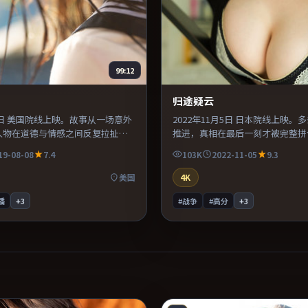
99:12
归途疑云
月8日 美国院线上映。故事从一场意外
2022年11月5日 日本院线上映。
人物在道德与情感之间反复拉扯。
推进，真相在最后一刻才被完整拼
语言上大胆实验，长镜头与特写交
落，信息密度高，适合喜欢烧脑与
19-08-08
7.4
103K
2022-11-05
9.3
感。适合喜欢现实主义题材的观
众。片尾留白意味深长，值得二刷
劲较足。
构图。
美国
4K
播
+
3
#战争
#高分
+
3