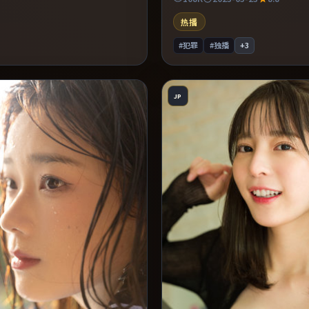
可信支撑。片尾留白意味深长，值
台词与构图。
热播
#犯罪
#独播
+
3
JP