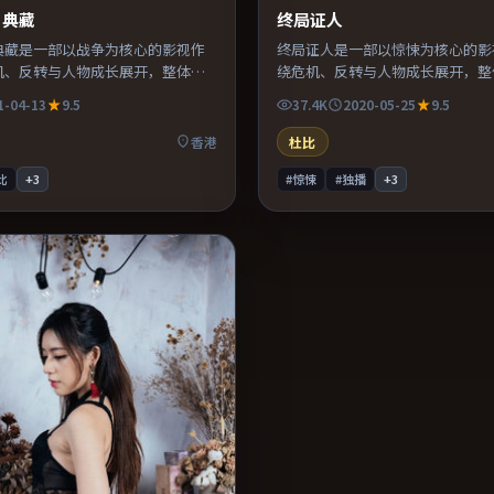
·典藏
终局证人
典藏是一部以战争为核心的影视作
终局证人是一部以惊悚为核心的影
机、反转与人物成长展开，整体节
绕危机、反转与人物成长展开，整
得推荐观看。
凑，值得推荐观看。
1-04-13
9.5
37.4K
2020-05-25
9.5
香港
杜比
比
+
3
#惊悚
#独播
+
3