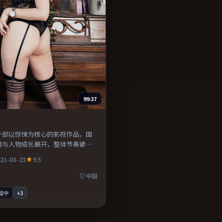
99:37
一部以惊悚为核心的影视作品，围
转与人物成长展开，整体节奏紧
荐观看。
21-03-23
9.5
中国
载中
+
3